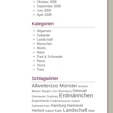
Oktober 2008
September 2008
Juni 2008
April 2008
Kategorien
Allgemein
Gebäude
Landschaft
Menschen
Moritz
Natur
Paul & Schroeder
Reise
Stock
Tiere
Schlagwörter
Allwetterzoo Münster
Arnhem
Detmold
Blumen
Burgers Zoo
Bückeburg
Erdmännchen
Dinosaurier
Duisburg
Experimente
Freilichtmuseum
Garten
Hamburg
Hannover
Gelsenkirchen
Landschaft
Herford
Kater
holland
Melle