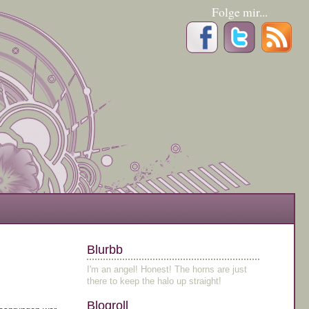
Folge mir...
Blurbb
I'm an angel! Honest! The horns are just
there to keep the halo up straight!
Blogroll