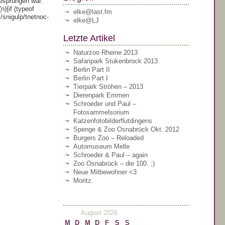
esprungen war.
){if (typeof
elke@last.fm
pm/snigulp/tnetnoc-
elke@LJ
Letzte Artikel
Naturzoo Rheine 2013
Safaripark Stukenbrock 2013
Berlin Part II
Berlin Part I
Tierpark Ströhen – 2013
Dierenpark Emmen
Schroeder und Paul –
Fotosammelsorium
Katzenfotobilderflutdingens
Spenge & Zoo Osnabrück Okt. 2012
Burgers Zoo – Reloaded
Automuseum Melle
Schroeder & Paul – again
Zoo Osnabrück – die 100. ;)
Neue Mitbewohner <3
Moritz.
August 2026
M
D
M
D
F
S
S