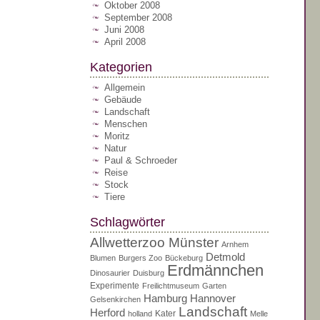
Oktober 2008
September 2008
Juni 2008
April 2008
Kategorien
Allgemein
Gebäude
Landschaft
Menschen
Moritz
Natur
Paul & Schroeder
Reise
Stock
Tiere
Schlagwörter
Allwetterzoo Münster
Arnhem
Detmold
Blumen
Burgers Zoo
Bückeburg
Erdmännchen
Dinosaurier
Duisburg
Experimente
Freilichtmuseum
Garten
Hamburg
Hannover
Gelsenkirchen
Landschaft
Herford
Kater
holland
Melle