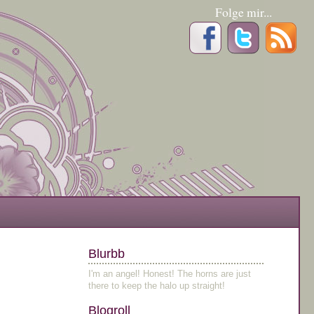
Folge mir...
Blurbb
I'm an angel! Honest! The horns are just
there to keep the halo up straight!
Blogroll