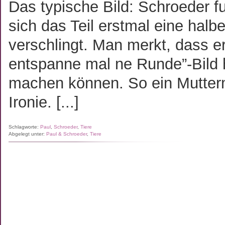
Das typische Bild: Schroeder f
sich das Teil erstmal eine ha
verschlingt. Man merkt, dass er
entspanne mal ne Runde”-Bild 
machen können. So ein Mutterm
Ironie. [...]
Schlagworte:
Paul
,
Schroeder
,
Tiere
Abgelegt unter:
Paul & Schroeder
,
Tiere